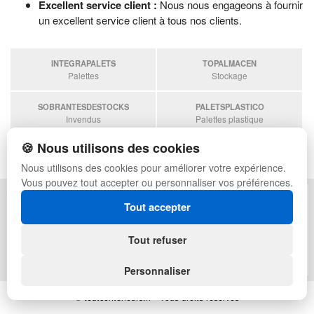
Excellent service client :
Nous nous engageons à fournir
un excellent service client à tous nos clients.
INTEGRAPALETS
TOPALMACEN
Palettes
Stockage
SOBRANTESDESTOCKS
PALETSPLASTICO
Invendus
Palettes plastique
🍪 Nous utilisons des cookies
ESTANTERIASKIT
Estanterias
Nous utilisons des cookies pour améliorer votre expérience.
Vous pouvez tout accepter ou personnaliser vos préférences.
POLITIQUE DE CONFIDENTIALITÉ
PLAN DU SITE
Tout accepter
CONDITIONS D'UTILISATION
FAQ
ÉCHANGES ET RETOURS
CONNEXION
Tout refuser
CONTACT
QUI SOMMES-NOUS
Personnaliser
© toutconteneurs.fr - Tous droits réservés