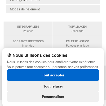
Modes de paiement
INTEGRAPALETS
TOPALMACEN
Palettes
Stockage
SOBRANTESDESTOCKS
PALETSPLASTICO
Invendus
Palettes plastique
🍪 Nous utilisons des cookies
ESTANTERIASKIT
Estanterias
Nous utilisons des cookies pour améliorer votre expérience.
Vous pouvez tout accepter ou personnaliser vos préférences.
POLITIQUE DE CONFIDENTIALITÉ
PLAN DU SITE
Tout accepter
CONDITIONS D'UTILISATION
FAQ
ÉCHANGES ET RETOURS
CONNEXION
Tout refuser
CONTACT
QUI SOMMES-NOUS
Personnaliser
© toutconteneurs.fr - Tous droits réservés