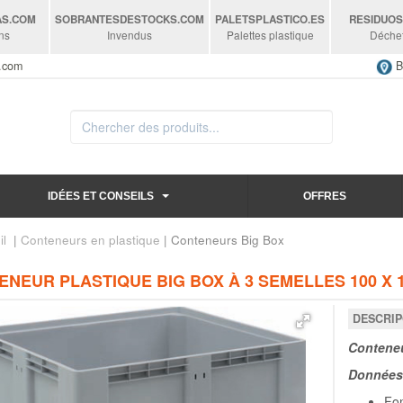
AS
.COM
SOBRANTESDESTOCKS
.COM
PALETSPLASTICO
.ES
RESIDUO
ns
Invendus
Palettes plastique
Déche
s.com
B
IDÉES ET CONSEILS
OFFRES
il
|
Conteneurs en plastique
| Conteneurs Big Box
NEUR PLASTIQUE BIG BOX À 3 SEMELLES 100 X 1
DESCRIP
Conteneu
Données 
Fon