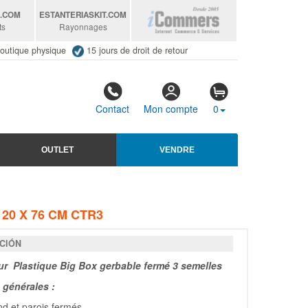
S
.COM
ESTANTERIASKIT
.COM
ts
Rayonnages
outique physique
15 jours de droit de retour
Contact
Mon compte
0
OUTLET
VENDRE
20 X 76 CM CTR3
CIÓN
r Plastique Big Box gerbable fermé 3 semelles
générales :
d et parois fermés