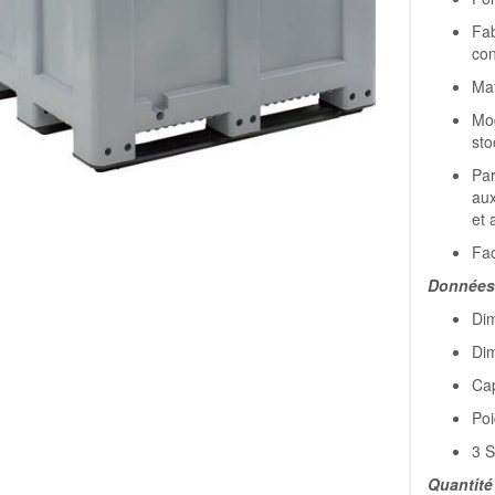
Fab
con
Mat
Mod
sto
Par
aux
et 
Fac
Données 
Dim
Dim
Cap
Poi
3 
Quantité