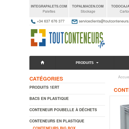
INTEGRAPALETS
.COM
TOPALMACEN
.COM
TODOCAJ
Palettes
Stockage
Carto
+34 637 676 377
serviceclients@toutconteneur
PRODUITS
Accue
CATÉGORIES
PRODUITS 1ERT
CONTE
BACS EN PLASTIQUE
CONTENEUR POUBELLE À DÉCHETS
CONTENEURS EN PLASTIQUE
CONTENEURS BIG BOX