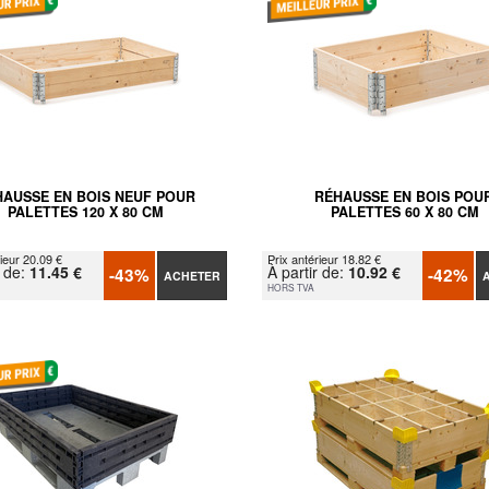
HAUSSE EN BOIS NEUF POUR
RÉHAUSSE EN BOIS POU
PALETTES 120 X 80 CM
PALETTES 60 X 80 CM
ieur 20.09 €
Prix antérieur 18.82 €
r de:
11.45 €
À partir de:
10.92 €
-43%
-42%
ACHETER
HORS TVA