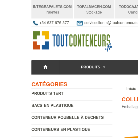
INTEGRAPALETS
.COM
TOPALMACEN
.COM
TODOCAJ
Palettes
Stockage
Carto
+34 637 676 377
serviceclients@toutconteneur
PRODUITS
CATÉGORIES
Inicio
PRODUITS 1ERT
COLL
BACS EN PLASTIQUE
Emballag
CONTENEUR POUBELLE À DÉCHETS
CONTENEURS EN PLASTIQUE