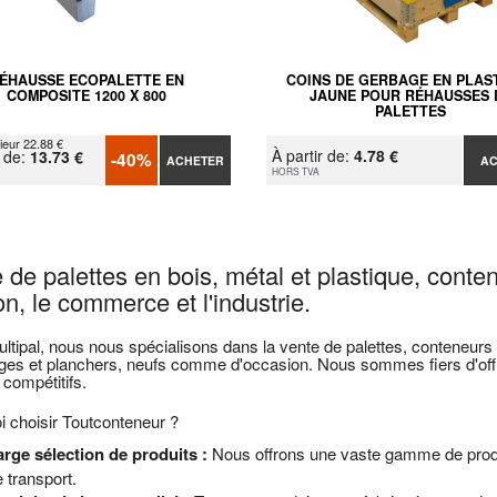
ÉHAUSSE ECOPALETTE EN
COINS DE GERBAGE EN PLAS
COMPOSITE 1200 X 800
JAUNE POUR RÉHAUSSES 
PALETTES
ieur 22.88 €
À partir de:
4.78 €
r de:
13.73 €
-40%
ACHETER
A
HORS TVA
 de palettes en bois, métal et plastique, conte
n, le commerce et l'industrie.
tipal, nous nous spécialisons dans la vente de palettes, conteneurs m
ges et planchers, neufs comme d'occasion. Nous sommes fiers d'offri
 compétitifs.
 choisir Toutconteneur ?
arge sélection de produits :
Nous offrons une vaste gamme de produi
 transport.