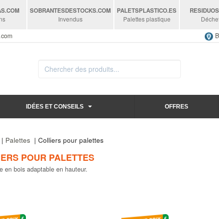
AS
.COM
SOBRANTESDESTOCKS
.COM
PALETSPLASTICO
.ES
RESIDUO
ns
Invendus
Palettes plastique
Déche
s.com
B
IDÉES ET CONSEILS
OFFRES
|
Palettes
| Colliers pour palettes
IERS POUR PALETTES
e en bois adaptable en hauteur.