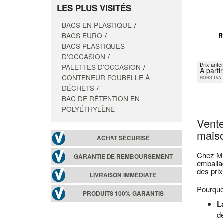
LES PLUS VISITÉS
BACS EN PLASTIQUE
BACS EURO
R
BACS PLASTIQUES
D'OCCASION
Prix antér
PALETTES D'OCCASION
À parti
CONTENEUR POUBELLE À
HORS TVA
DÉCHETS
BAC DE RÉTENTION EN
POLYÉTHYLÈNE
Vente
maiso
ACHAT SÉCURISÉ
Chez Mul
GARANTIE DE REMBOURSEMENT
emballa
des prix
LIVRAISON IMMÉDIATE
Pourquoi
PRODUITS 100% GARANTIS
L
de