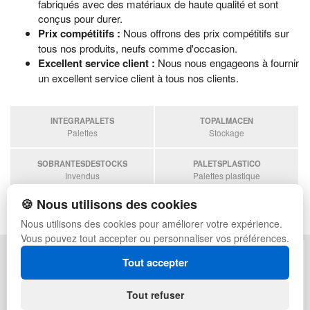
fabriqués avec des matériaux de haute qualité et sont
conçus pour durer.
Prix compétitifs :
Nous offrons des prix compétitifs sur
tous nos produits, neufs comme d'occasion.
Excellent service client :
Nous nous engageons à fournir
un excellent service client à tous nos clients.
INTEGRAPALETS
TOPALMACEN
Palettes
Stockage
SOBRANTESDESTOCKS
PALETSPLASTICO
Invendus
Palettes plastique
🍪 Nous utilisons des cookies
ESTANTERIASKIT
Estanterias
Nous utilisons des cookies pour améliorer votre expérience.
Vous pouvez tout accepter ou personnaliser vos préférences.
POLITIQUE DE CONFIDENTIALITÉ
PLAN DU SITE
Tout accepter
CONDITIONS D'UTILISATION
FAQ
ÉCHANGES ET RETOURS
CONNEXION
Tout refuser
CONTACT