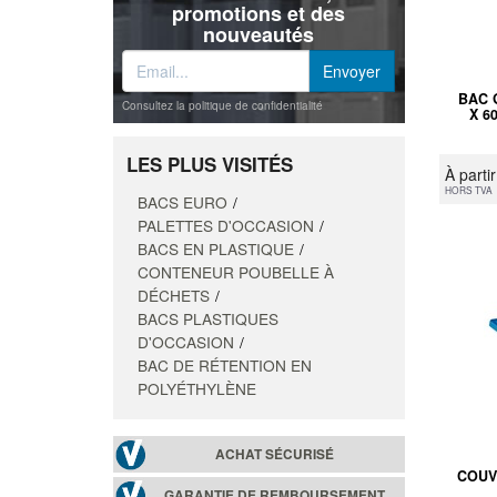
promotions et des
nouveautés
BAC 
Consultez la politique de confidentialité
X 6
LES PLUS VISITÉS
À parti
HORS TVA
BACS EURO
PALETTES D'OCCASION
BACS EN PLASTIQUE
CONTENEUR POUBELLE À
DÉCHETS
BACS PLASTIQUES
D'OCCASION
BAC DE RÉTENTION EN
POLYÉTHYLÈNE
ACHAT SÉCURISÉ
COUV
GARANTIE DE REMBOURSEMENT