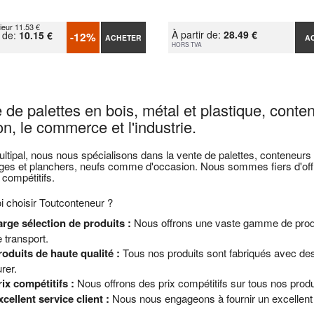
ieur 11.53 €
À partir de:
28.49 €
r de:
10.15 €
-12%
ACHETER
A
HORS TVA
 de palettes en bois, métal et plastique, conte
n, le commerce et l'industrie.
tipal, nous nous spécialisons dans la vente de palettes, conteneurs m
ges et planchers, neufs comme d'occasion. Nous sommes fiers d'offri
 compétitifs.
 choisir Toutconteneur ?
arge sélection de produits :
Nous offrons une vaste gamme de produi
 transport.
roduits de haute qualité :
Tous nos produits sont fabriqués avec des
rer.
ix compétitifs :
Nous offrons des prix compétitifs sur tous nos prod
cellent service client :
Nous nous engageons à fournir un excellent s