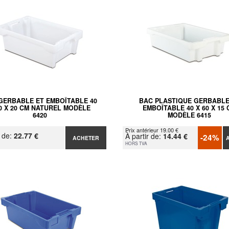
GERBABLE ET EMBOÎTABLE 40
BAC PLASTIQUE GERBABLE
60 X 20 CM NATUREL MODÈLE
EMBOÎTABLE 40 X 60 X 15 
6420
MODÈLE 6415
Prix antérieur 19.00 €
r de:
22.77 €
À partir de:
14.44 €
-24%
ACHETER
HORS TVA