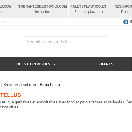
AS
.COM
SOBRANTESDESTOCKS
.COM
PALETSPLASTICO
.ES
RESIDUO
ns
Invendus
Palettes plastique
Déche
s.com
B
IDÉES ET CONSEILS
OFFRES
|
Bacs en plastique
| Bacs tellus
 TELLUS
lastique gerbables et emboîtables avec fond et parois fermés et grillagées. Bacs
 nos offres.