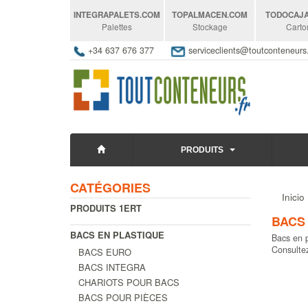
INTEGRAPALETS
.COM
TOPALMACEN
.COM
TODOCAJ
Palettes
Stockage
Carto
+34 637 676 377
serviceclients@toutconteneur
PRODUITS
CATÉGORIES
Inicio
PRODUITS 1ERT
BACS
BACS EN PLASTIQUE
Bacs en p
Consultez
BACS EURO
BACS INTEGRA
CHARIOTS POUR BACS
BACS POUR PIÈCES