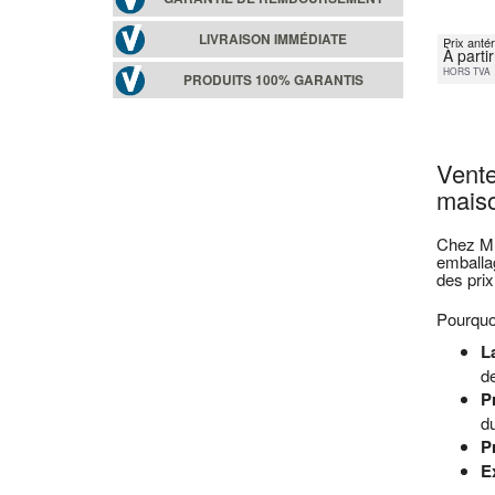
LIVRAISON IMMÉDIATE
Prix antér
À parti
HORS TVA
PRODUITS 100% GARANTIS
Vente
maiso
Chez Mul
emballa
des prix
Pourquoi
L
de
P
du
Pr
Ex