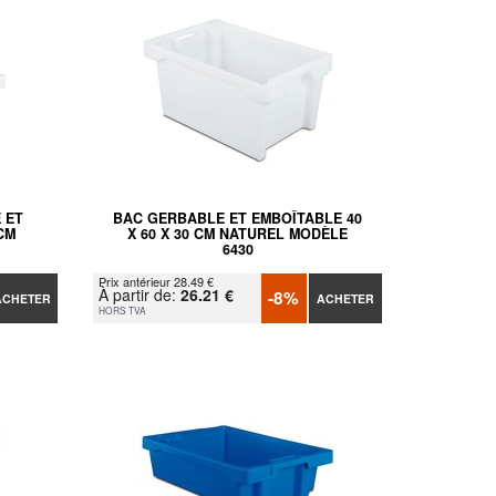
 ET
BAC GERBABLE ET EMBOÎTABLE 40
CM
X 60 X 30 CM NATUREL MODÈLE
6430
Prix antérieur 28.49 €
À partir de:
26.21 €
-8%
ACHETER
ACHETER
HORS TVA