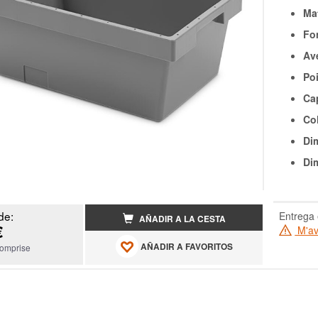
Mat
Fo
Av
Poi
Cap
Col
Di
Di
de:
Entrega 
AÑADIR A LA CESTA
€
M'ave
AÑADIR A FAVORITOS
omprise