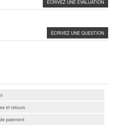
on
s et retours
de paiement