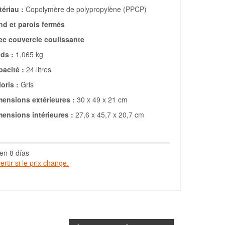
ériau :
Copolymère de polypropylène (PPCP)
nd et parois fermés
ec couvercle coulissante
ds :
1,065 kg
acité :
24 litres
oris :
Gris
mensions extérieures :
30 x 49 x 21 cm
mensions intérieures :
27,6 x 45,7 x 20,7 cm
en 8 días
rtir si le prix change.