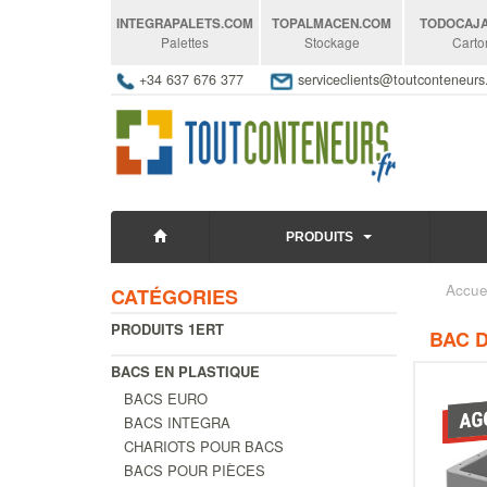
INTEGRAPALETS
.COM
TOPALMACEN
.COM
TODOCAJ
Palettes
Stockage
Carto
+34 637 676 377
serviceclients@toutconteneur
PRODUITS
Accue
CATÉGORIES
PRODUITS 1ERT
BAC D
BACS EN PLASTIQUE
BACS EURO
BACS INTEGRA
CHARIOTS POUR BACS
BACS POUR PIÈCES