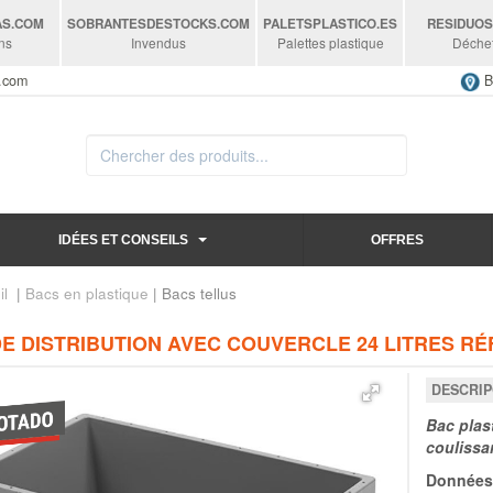
AS
.COM
SOBRANTESDESTOCKS
.COM
PALETSPLASTICO
.ES
RESIDUO
ns
Invendus
Palettes plastique
Déche
s.com
B
IDÉES ET CONSEILS
OFFRES
il
|
Bacs en plastique
| Bacs tellus
E DISTRIBUTION AVEC COUVERCLE 24 LITRES RÉF
DESCRIP
Bac plas
coulissa
Données 