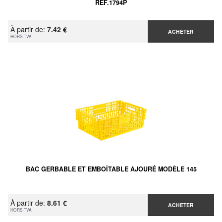
RÉF.1794P
À partir de:
7.42 €
ACHETER
HORS TVA
BAC GERBABLE ET EMBOÎTABLE AJOURÉ MODÈLE 145
À partir de:
8.61 €
ACHETER
HORS TVA