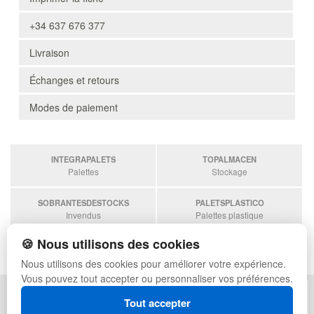
+34 637 676 377
Livraison
Échanges et retours
Modes de paiement
INTEGRAPALETS
TOPALMACEN
Palettes
Stockage
SOBRANTESDESTOCKS
PALETSPLASTICO
Invendus
Palettes plastique
🍪 Nous utilisons des cookies
ESTANTERIASKIT
Estanterias
Nous utilisons des cookies pour améliorer votre expérience.
Vous pouvez tout accepter ou personnaliser vos préférences.
POLITIQUE DE CONFIDENTIALITÉ
PLAN DU SITE
Tout accepter
CONDITIONS D'UTILISATION
FAQ