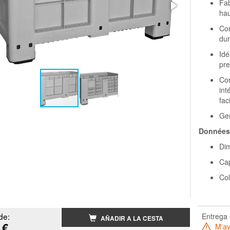
Fab
hau
Con
dur
Idé
pre
Con
int
fac
Ger
Données 
Dim
Cap
Col
de:
Entrega 
AÑADIR A LA CESTA
 €
M'ave