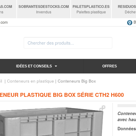
AS
.COM
SOBRANTESDESTOCKS
.COM
PALETSPLASTICO
.ES
RESIDUO
ns
Invendus
Palettes plastique
Déche
s.com
B
IDÉES ET CONSEILS
OFFRES
il
|
Conteneurs en plastique
| Conteneurs Big Box
ENEUR PLASTIQUE BIG BOX SÉRIE CTH2 H600
Conteneu
avec hau
Données 