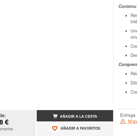
Contenu d
Rés
in
Une
ouv
Cou
Deu
Compren
Rés
Dô
Cou
de:
Entrega 
AÑADIR A LA CESTA
8 €
M'ave
AÑADIR A FAVORITOS
omprise