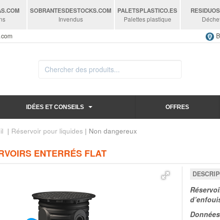
AS
.COM
SOBRANTESDESTOCKS
.COM
PALETSPLASTICO
.ES
RESIDUO
ns
Invendus
Palettes plastique
Déche
s.com
B
IDÉES ET CONSEILS
OFFRES
il
|
Réservoir pour liquides
| Non dangereux
RVOIRS ENTERRÉS FLAT
DESCRIP
Réservoi
d’enfouis
Données 