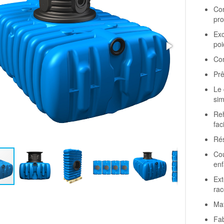
Con
pr
Exc
poi
Com
Prê
Le 
sim
Re
fac
Rés
Cou
enf
Ext
rac
Mat
Fab