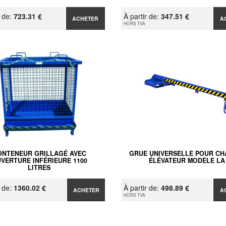
r de:
723.31 €
À partir de:
347.51 €
ACHETER
A
HORS TVA
ONTENEUR GRILLAGÉ AVEC
GRUE UNIVERSELLE POUR CH
VERTURE INFÉRIEURE 1100
ÉLÉVATEUR MODÈLE LA
LITRES
r de:
1360.02 €
À partir de:
498.89 €
ACHETER
A
HORS TVA