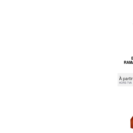
RAM
À parti
HORS TVA