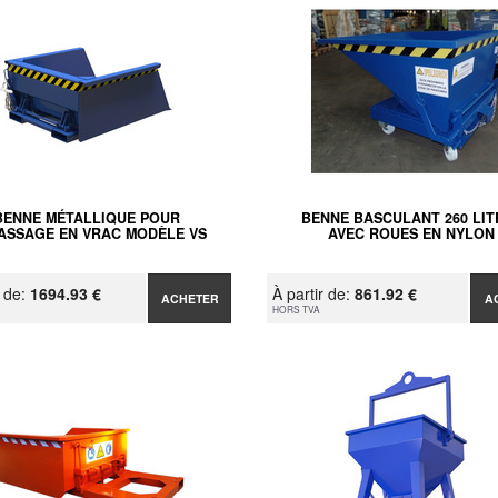
BENNE MÉTALLIQUE POUR
BENNE BASCULANT 260 LIT
ASSAGE EN VRAC MODÈLE VS
AVEC ROUES EN NYLON
r de:
1694.93 €
À partir de:
861.92 €
ACHETER
A
HORS TVA