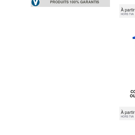
PRODUITS 100% GARANTIS
À parti
HORS TVA
C
OU
À parti
HORS TVA