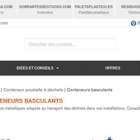
AS
.COM
SOBRANTESDESTOCKS
.COM
PALETSPLASTICO
.ES
RESIDUO
ns
Invendus
Palettes plastique
Déche
s.com
B
IDÉES ET CONSEILS
OFFRES
|
Conteneur poubelle à déchets
| Conteneurs basculants
ENEURS BASCULANTS
s métalliques adaptés au transport des déchets dans vos installations. Consult