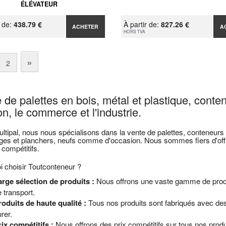
ÉLÉVATEUR
r de:
438.79 €
À partir de:
827.26 €
ACHETER
A
HORS TVA
»
2
 de palettes en bois, métal et plastique, conte
n, le commerce et l'industrie.
tipal, nous nous spécialisons dans la vente de palettes, conteneurs m
ges et planchers, neufs comme d'occasion. Nous sommes fiers d'offri
 compétitifs.
 choisir Toutconteneur ?
arge sélection de produits :
Nous offrons une vaste gamme de produi
 transport.
roduits de haute qualité :
Tous nos produits sont fabriqués avec des
rer.
ix compétitifs :
Nous offrons des prix compétitifs sur tous nos prod