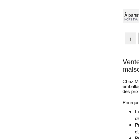
À parti
HORS TVA
1
Vente
maiso
Chez Mul
emballa
des prix
Pourquoi
L
de
P
du
Pr