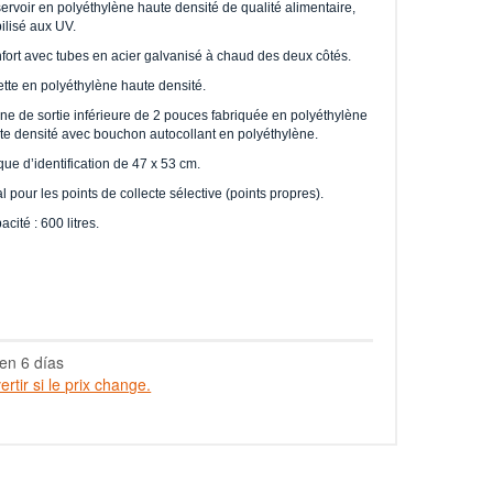
ervoir en polyéthylène haute densité de qualité alimentaire,
bilisé aux UV.
fort avec tubes en acier galvanisé à chaud des deux côtés.
ette en polyéthylène haute densité.
ne de sortie inférieure de 2 pouces fabriquée en polyéthylène
te densité avec bouchon autocollant en polyéthylène.
que d’identification de 47 x 53 cm.
l pour les points de collecte sélective (points propres).
cité : 600 litres.
en 6 días
rtir si le prix change.