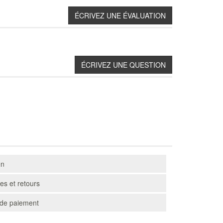
on
s et retours
de paiement