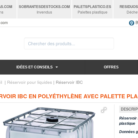
AS
.COM
SOBRANTESDESTOCKS
.COM
PALETSPLASTICO
.ES
RESIDUO
ns
Invendus
Palettes plastique
Déche
s.com
B
IDÉES ET CONSEILS
OFFRES
il
|
Réservoir pour liquides
| Réservoir IBC
VOIR IBC EN POLYÉTHYLÈNE AVEC PALETTE PLAS
DESCRIP
Réservoir 
plastique
Données g