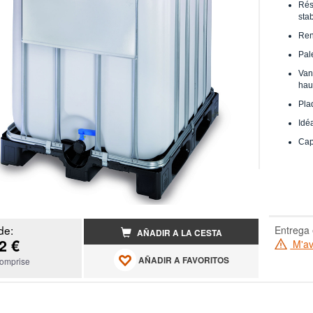
Rés
sta
Ren
Pal
Van
hau
Pla
Idéa
Capa
de:
Entrega 
AÑADIR A LA CESTA
2 €
M'ave
AÑADIR A FAVORITOS
omprise