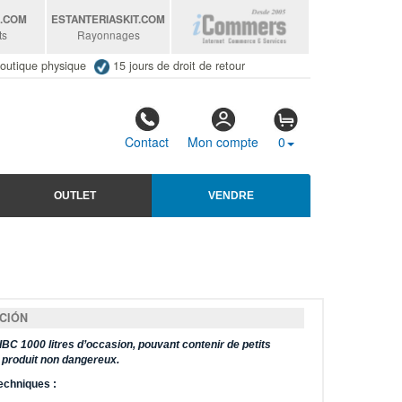
S
.COM
ESTANTERIASKIT
.COM
ts
Rayonnages
outique physique
15 jours de droit de retour
Contact
Mon compte
0
OUTLET
VENDRE
CIÓN
IBC 1000 litres d’occasion, pouvant contenir de petits
 produit non dangereux.
echniques :