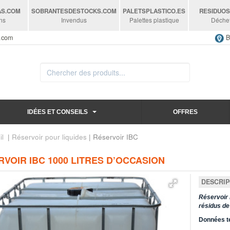
AS
.COM
SOBRANTESDESTOCKS
.COM
PALETSPLASTICO
.ES
RESIDUO
ns
Invendus
Palettes plastique
Déche
s.com
B
IDÉES ET CONSEILS
OFFRES
il
|
Réservoir pour liquides
| Réservoir IBC
VOIR IBC 1000 LITRES D’OCCASION
DESCRIP
Réservoir 
résidus de
Données t