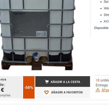
Sur
Vol
Dim
A 
Disponible
.15 €
18
unité
AÑADIR A LA CESTA
de:
Entrega 
-58%
 €
M'ave
AÑADIR A FAVORITOS
omprise