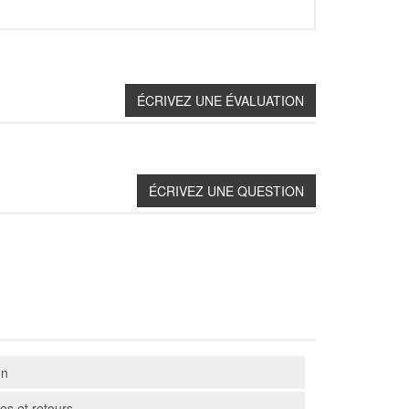
on
s et retours