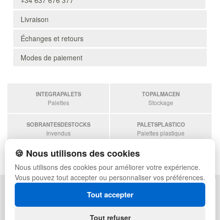
+34 637 676 377
Livraison
Échanges et retours
Modes de paiement
INTEGRAPALETS
TOPALMACEN
Palettes
Stockage
SOBRANTESDESTOCKS
PALETSPLASTICO
Invendus
Palettes plastique
🍪 Nous utilisons des cookies
ESTANTERIASKIT
Estanterias
Nous utilisons des cookies pour améliorer votre expérience.
Vous pouvez tout accepter ou personnaliser vos préférences.
POLITIQUE DE CONFIDENTIALITÉ
PLAN DU SITE
Tout accepter
CONDITIONS D'UTILISATION
FAQ
ÉCHANGES ET RETOURS
CONNEXION
Tout refuser