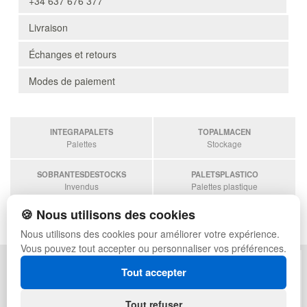
+34 637 676 377
Livraison
Échanges et retours
Modes de paiement
INTEGRAPALETS
TOPALMACEN
Palettes
Stockage
SOBRANTESDESTOCKS
PALETSPLASTICO
Invendus
Palettes plastique
🍪 Nous utilisons des cookies
ESTANTERIASKIT
Estanterias
Nous utilisons des cookies pour améliorer votre expérience.
Vous pouvez tout accepter ou personnaliser vos préférences.
POLITIQUE DE CONFIDENTIALITÉ
PLAN DU SITE
Tout accepter
CONDITIONS D'UTILISATION
FAQ
ÉCHANGES ET RETOURS
CONNEXION
Tout refuser