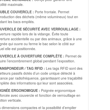
bilité maximale.
UBLE COUVERCLE :
Porte frontale. Permet
ntroduction des déchets (même volumineux) tout en
dant les bacs empilés.
UVERCLE DE SÉCURITÉ AVEC VERROUILLAGE :
erture rapide lors de la vidange. Évite toute
erture accidentelle ou par des animaux, grâce à une
gnée qui ouvre ou ferme le bac selon le côté sur
uel elle est positionnée.
UVERCLE À OUVERTURE COMPLÈTE :
Permet de
uire l’encombrement global pendant l’exposition.
ANSPONDEUR / TAG RFID :
Les tags RFID sont des
tteurs passifs dotés d’un code unique détecté à
tance par radiofréquence, garantissant une traçabilité
plète des informations qui leur sont associées.
IGNÉE ERGONOMIQUE :
Poignée ergonomique
forcée avec couvercle et fonction de verrouillage en
ition verticale.
 dimensions compactes et la possibilité d’empiler