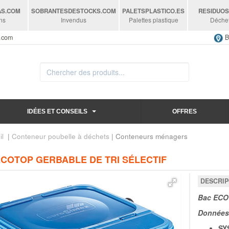
AS
.COM
SOBRANTESDESTOCKS
.COM
PALETSPLASTICO
.ES
RESIDUO
ns
Invendus
Palettes plastique
Déche
s.com
B
IDÉES ET CONSEILS
OFFRES
il
|
Conteneur poubelle à déchets
| Conteneurs ménagers
ECOTOP GERBABLE DE TRI SÉLECTIF
DESCRIP
Bac ECOT
Données
SY