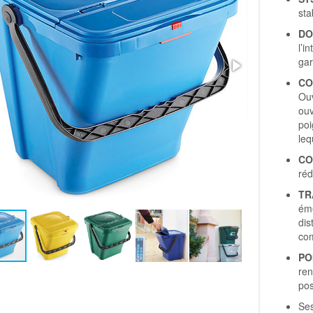
sta
DO
l’i
gar
CO
Ouv
ouv
poi
leq
CO
réd
TR
éme
dis
com
PO
ren
pos
Ses