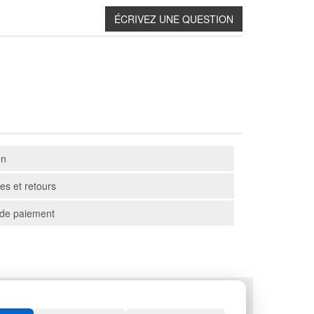
on
s et retours
de paiement
PALETTES
SPORTS