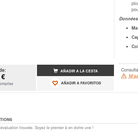
plu
pou
Données 
Mat
Ca
Col
de:
Consulta
AÑADIR A LA CESTA
 €
M'ave
AÑADIR A FAVORITOS
omprise
TIONS
évaluation trouvée. Soyez le premier à en écrire une !