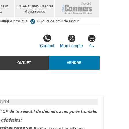
S
.COM
ESTANTERIASKIT
.COM
ts
Rayonnages
outique physique
15 jours de droit de retour
Contact
Mon compte
0
OUTLET
VENDRE
CIÓN
OP de tri sélectif de déchets avec porte frontale.
 générales:
STÈME GERBABLE :
Conçu pour garantir une