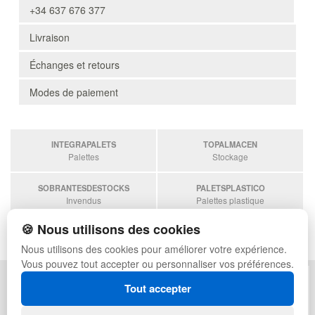
+34 637 676 377
Livraison
Échanges et retours
Modes de paiement
INTEGRAPALETS
TOPALMACEN
Palettes
Stockage
SOBRANTESDESTOCKS
PALETSPLASTICO
Invendus
Palettes plastique
🍪 Nous utilisons des cookies
ESTANTERIASKIT
Estanterias
Nous utilisons des cookies pour améliorer votre expérience.
Vous pouvez tout accepter ou personnaliser vos préférences.
POLITIQUE DE CONFIDENTIALITÉ
PLAN DU SITE
Tout accepter
CONDITIONS D'UTILISATION
FAQ
ÉCHANGES ET RETOURS
CONNEXION