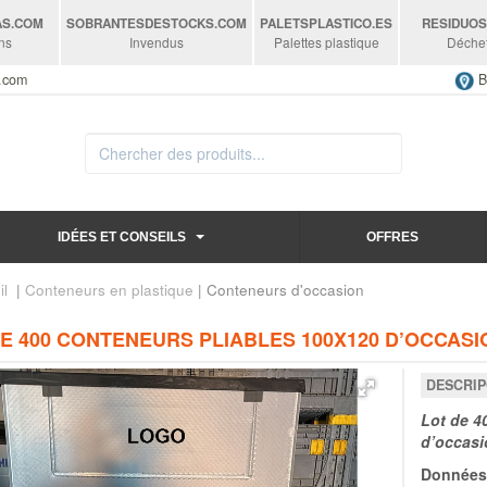
AS
.COM
SOBRANTESDESTOCKS
.COM
PALETSPLASTICO
.ES
RESIDUO
ns
Invendus
Palettes plastique
Déche
s.com
B
IDÉES ET CONSEILS
OFFRES
il
|
Conteneurs en plastique
| Conteneurs d'occasion
DE 400 CONTENEURS PLIABLES 100X120 D’OCCAS
DESCRIP
Lot de 4
d’occasi
Données 