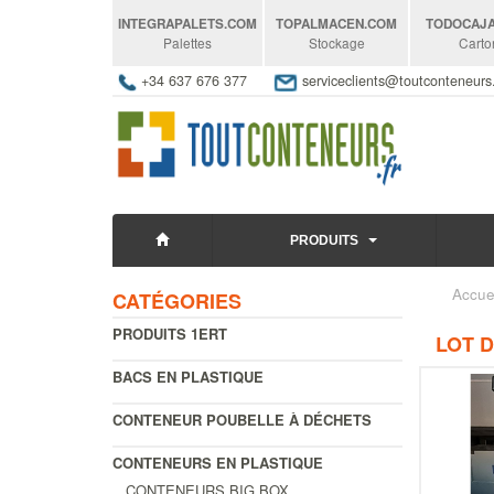
INTEGRAPALETS
.COM
TOPALMACEN
.COM
TODOCAJ
Palettes
Stockage
Carto
+34 637 676 377
serviceclients@toutconteneur
PRODUITS
Accue
CATÉGORIES
PRODUITS 1ERT
LOT 
BACS EN PLASTIQUE
CONTENEUR POUBELLE À DÉCHETS
CONTENEURS EN PLASTIQUE
CONTENEURS BIG BOX