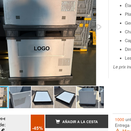
Éta
Pli
Ge
Cha
Cap
Dim
Les
Le prix in
99 €
1000
uni
AÑADIR A LA CESTA
de:
Entrega 
-45%
 €
M'ave