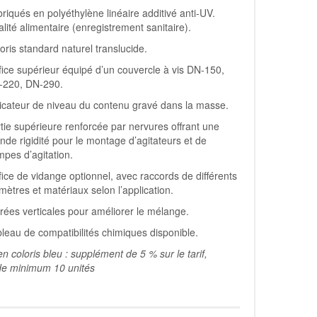
riqués en polyéthylène linéaire additivé anti-UV.
lité alimentaire (enregistrement sanitaire).
oris standard naturel translucide.
fice supérieur équipé d’un couvercle à vis DN-150,
-220, DN-290.
icateur de niveau du contenu gravé dans la masse.
tie supérieure renforcée par nervures offrant une
nde rigidité pour le montage d’agitateurs et de
pes d’agitation.
fice de vidange optionnel, avec raccords de différents
mètres et matériaux selon l’application.
rées verticales pour améliorer le mélange.
leau de compatibilités chimiques disponible.
n coloris bleu : supplément de 5 % sur le tarif,
 minimum 10 unités