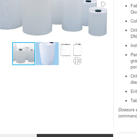
Fab
Qua
Col
Ori
DN
Ind
Par
gra
pom
Ori
dia
Ent
Tab
Doseurs e
commande