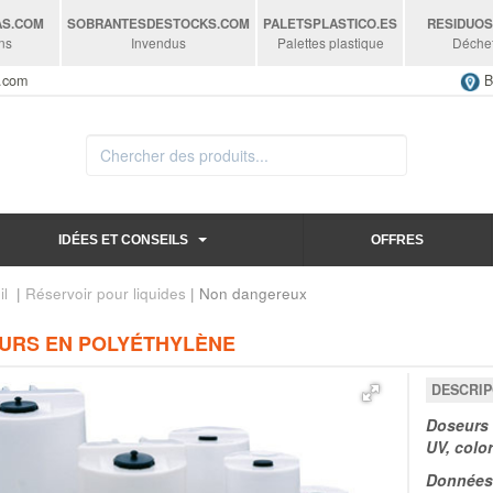
AS
.COM
SOBRANTESDESTOCKS
.COM
PALETSPLASTICO
.ES
RESIDUO
ns
Invendus
Palettes plastique
Déche
s.com
B
IDÉES ET CONSEILS
OFFRES
il
|
Réservoir pour liquides
| Non dangereux
URS EN POLYÉTHYLÈNE
DESCRIP
Doseurs 
UV, colo
Données 