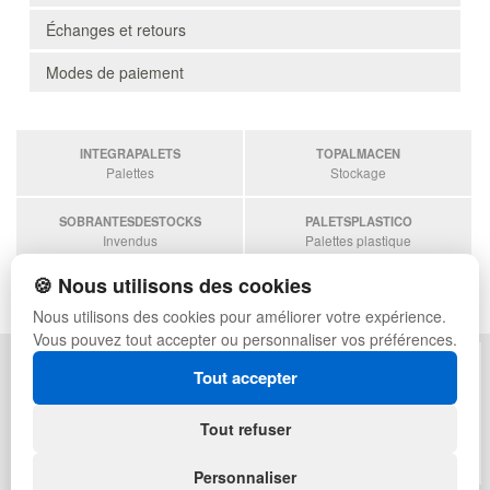
Échanges et retours
Modes de paiement
INTEGRAPALETS
TOPALMACEN
Palettes
Stockage
SOBRANTESDESTOCKS
PALETSPLASTICO
Invendus
Palettes plastique
🍪 Nous utilisons des cookies
ESTANTERIASKIT
Estanterias
Nous utilisons des cookies pour améliorer votre expérience.
Vous pouvez tout accepter ou personnaliser vos préférences.
POLITIQUE DE CONFIDENTIALITÉ
PLAN DU SITE
Tout accepter
CONDITIONS D'UTILISATION
FAQ
ÉCHANGES ET RETOURS
CONNEXION
Tout refuser
CONTACT
QUI SOMMES-NOUS
Personnaliser