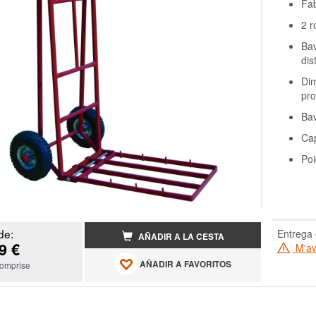
Fab
2 
Bav
dis
Di
pr
Ba
Cap
Poi
de:
Entrega 
AÑADIR A LA CESTA
9 €
M'ave
AÑADIR A FAVORITOS
omprise