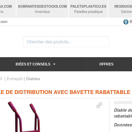
AS
.COM
SOBRANTESDESTOCKS
.COM
PALETSPLASTICO
.ES
RESIDUO
ns
Invendus
Palettes plastique
Déche
s.com
B
IDÉES ET CONSEILS
OFFRES
il
|
Entrepôt
| Diables
E DE DISTRIBUTION AVEC BAVETTE RABATTABLE 
Diable d
rabattab
Données 