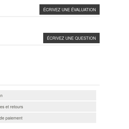
on
s et retours
de paiement