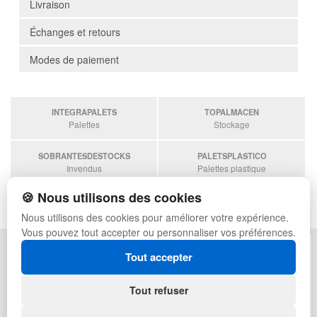
Livraison
Échanges et retours
Modes de paiement
INTEGRAPALETS
TOPALMACEN
Palettes
Stockage
SOBRANTESDESTOCKS
PALETSPLASTICO
Invendus
Palettes plastique
🍪 Nous utilisons des cookies
ESTANTERIASKIT
Estanterias
Nous utilisons des cookies pour améliorer votre expérience.
Vous pouvez tout accepter ou personnaliser vos préférences.
POLITIQUE DE CONFIDENTIALITÉ
PLAN DU SITE
Tout accepter
CONDITIONS D'UTILISATION
FAQ
ÉCHANGES ET RETOURS
CONNEXION
Tout refuser
CONTACT
QUI SOMMES-NOUS