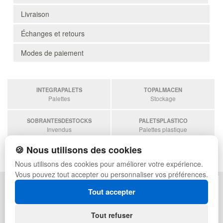
Livraison
Échanges et retours
Modes de paiement
INTEGRAPALETS
TOPALMACEN
Palettes
Stockage
SOBRANTESDESTOCKS
PALETSPLASTICO
Invendus
Palettes plastique
🍪 Nous utilisons des cookies
ESTANTERIASKIT
Estanterias
Nous utilisons des cookies pour améliorer votre expérience.
Vous pouvez tout accepter ou personnaliser vos préférences.
POLITIQUE DE CONFIDENTIALITÉ
PLAN DU SITE
Tout accepter
CONDITIONS D'UTILISATION
FAQ
ÉCHANGES ET RETOURS
CONNEXION
Tout refuser
CONTACT