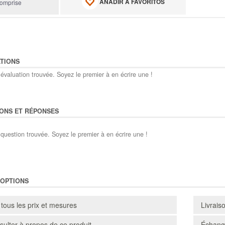
AÑADIR A FAVORITOS
omprise
TIONS
évaluation trouvée. Soyez le premier à en écrire une !
ONS ET RÉPONSES
question trouvée. Soyez le premier à en écrire une !
'OPTIONS
 tous les prix et mesures
Livrais
ulter à propos de ce produit
Échange