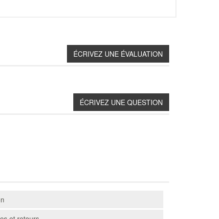
on
s et retours