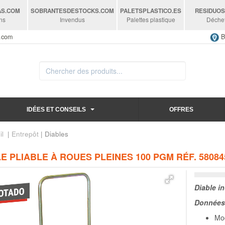
AS
.COM
SOBRANTESDESTOCKS
.COM
PALETSPLASTICO
.ES
RESIDUO
ns
Invendus
Palettes plastique
Déche
s.com
B
IDÉES ET CONSEILS
OFFRES
il
|
Entrepôt
| Diables
E PLIABLE À ROUES PLEINES 100 PGM RÉF. 58084
Diable in
Données 
Mo