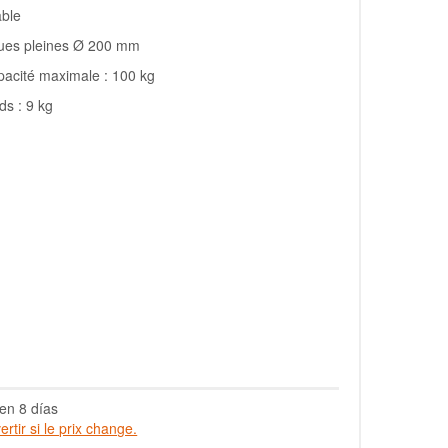
able
ues pleines Ø 200 mm
acité maximale : 100 kg
ds : 9 kg
en 8 días
rtir si le prix change.