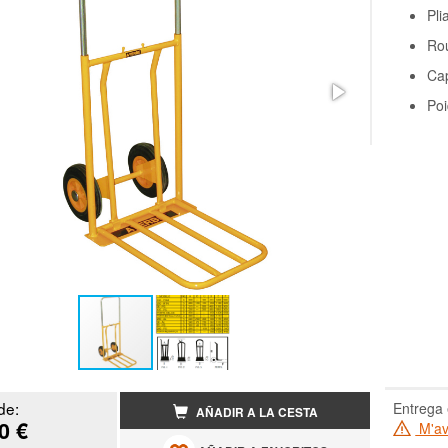
Pli
Ro
Cap
Poi
de:
Entrega 
AÑADIR A LA CESTA
0 €
M'ave