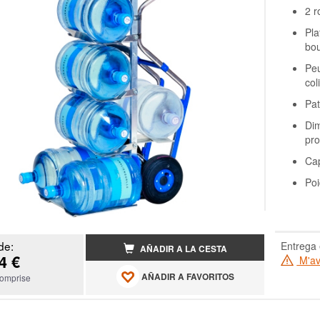
2 r
Pla
bou
Peu
col
Pat
Di
pr
Cap
Poi
de:
Entrega 
AÑADIR A LA CESTA
4 €
M'ave
AÑADIR A FAVORITOS
omprise