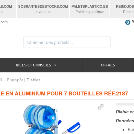
AS
.COM
SOBRANTESDESTOCKS
.COM
PALETSPLASTICO
.ES
RESIDUO
ns
Invendus
Palettes plastique
Déche
s.com
B
IDÉES ET CONSEILS
OFFRES
il
|
Entrepôt
| Diables
E EN ALUMINIUM POUR 7 BOUTEILLES RÉF.2187
Diable e
Données 
Fab