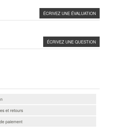
on
s et retours
de paiement