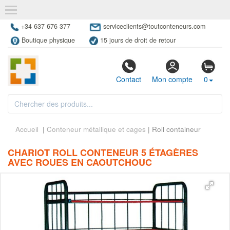
+34 637 676 377
serviceclients@toutconteneurs.com
Boutique physique
15 jours de droit de retour
Contact
Mon compte
0
Accueil
|
Conteneur métallique et cages
| Roll containeur
CHARIOT ROLL CONTENEUR 5 ÉTAGÈRES
AVEC ROUES EN CAOUTCHOUC