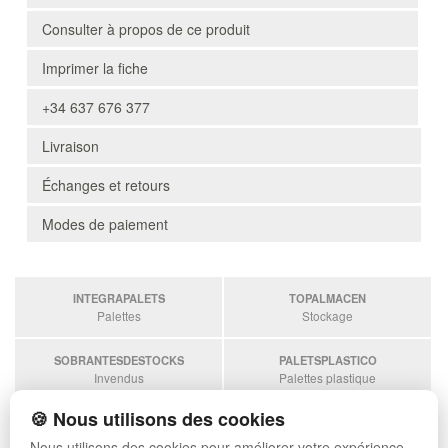
Consulter à propos de ce produit
Imprimer la fiche
+34 637 676 377
Livraison
Échanges et retours
Modes de paiement
INTEGRAPALETS
TOPALMACEN
Palettes
Stockage
SOBRANTESDESTOCKS
PALETSPLASTICO
Invendus
Palettes plastique
🍪 Nous utilisons des cookies
ESTANTERIASKIT
Estanterias
Nous utilisons des cookies pour améliorer votre expérience.