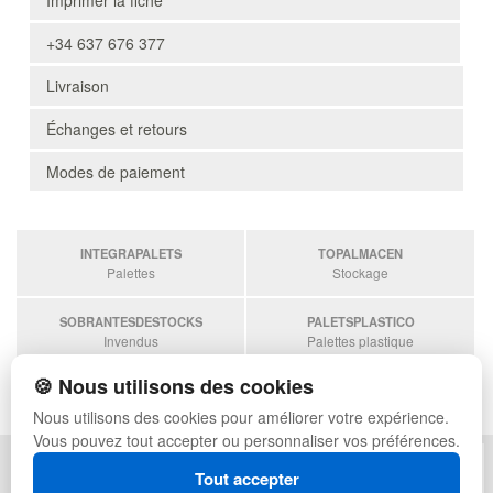
Imprimer la fiche
+34 637 676 377
Livraison
Échanges et retours
Modes de paiement
INTEGRAPALETS
TOPALMACEN
Palettes
Stockage
SOBRANTESDESTOCKS
PALETSPLASTICO
Invendus
Palettes plastique
🍪 Nous utilisons des cookies
ESTANTERIASKIT
Estanterias
Nous utilisons des cookies pour améliorer votre expérience.
Vous pouvez tout accepter ou personnaliser vos préférences.
POLITIQUE DE CONFIDENTIALITÉ
PLAN DU SITE
Tout accepter