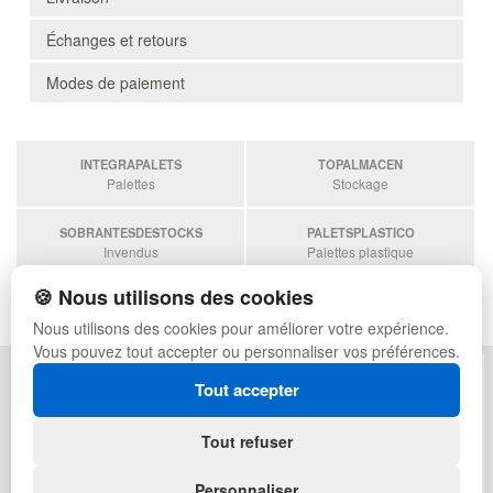
Échanges et retours
Modes de paiement
INTEGRAPALETS
TOPALMACEN
Palettes
Stockage
SOBRANTESDESTOCKS
PALETSPLASTICO
Invendus
Palettes plastique
🍪 Nous utilisons des cookies
ESTANTERIASKIT
Estanterias
Nous utilisons des cookies pour améliorer votre expérience.
Vous pouvez tout accepter ou personnaliser vos préférences.
POLITIQUE DE CONFIDENTIALITÉ
PLAN DU SITE
Tout accepter
CONDITIONS D'UTILISATION
FAQ
ÉCHANGES ET RETOURS
CONNEXION
Tout refuser
CONTACT
QUI SOMMES-NOUS
Personnaliser