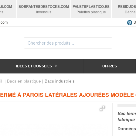
AS
.COM
SOBRANTESDESTOCKS
.COM
PALETSPLASTICO
.ES
RESIDUO
ns
Invendus
Palettes plastique
Déche
s.com
B
IDÉES ET CONSEILS
OFFRES
il
|
Bacs en plastique
| Bacs industriels
FERMÉ À PAROIS LATÉRALES AJOURÉES MODÈLE 
Bac fermé
fabriqué
Données 