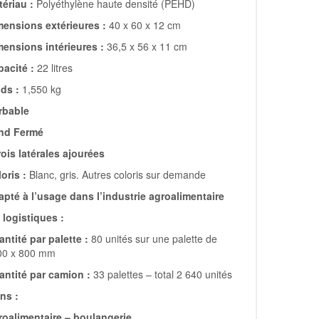
ériau :
Polyéthylène haute densité (PEHD)
mensions extérieures :
40 x 60 x 12 cm
mensions intérieures :
36,5 x 56 x 11 cm
acité :
22 litres
ds :
1,550 kg
rbable
nd Fermé
ois latérales ajourées
oris :
Blanc, gris. Autres coloris sur demande
pté à l’usage dans l’industrie agroalimentaire
logistiques :
ntité par palette :
80 unités sur une palette de
00 x 800 mm
antité par camion :
33 palettes – total 2 640 unités
ons :
roalimentaire – boulangerie