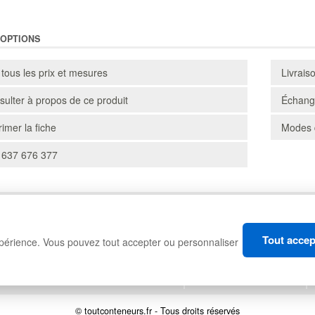
'OPTIONS
 tous les prix et mesures
Livrais
ulter à propos de ce produit
Échange
imer la fiche
Modes 
 637 676 377
CARTONS
RAYONNAGES
Tout accep
xpérience. Vous pouvez tout accepter ou personnaliser
MANUTENTION
GESTION DES DÉCHETS
© toutconteneurs.fr - Tous droits réservés