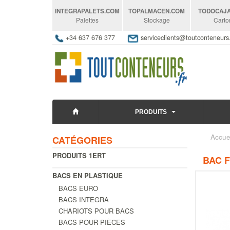
INTEGRAPALETS
.COM
TOPALMACEN
.COM
TODOCAJ
Palettes
Stockage
Carto
+34 637 676 377
serviceclients@toutconteneur
PRODUITS
Accue
CATÉGORIES
PRODUITS 1ERT
BAC 
BACS EN PLASTIQUE
BACS EURO
BACS INTEGRA
CHARIOTS POUR BACS
BACS POUR PIÈCES