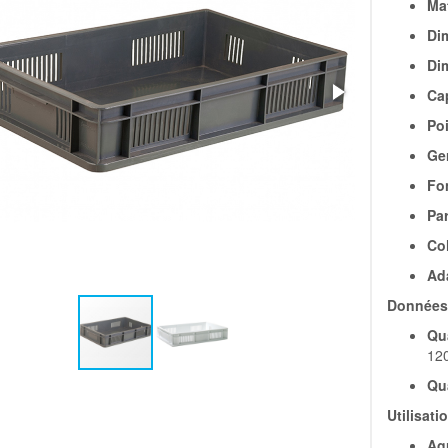
Mat
Di
Di
Cap
Poi
Ge
Fo
Par
Col
Ada
Données 
Qua
12
Qu
Utilisati
Ag