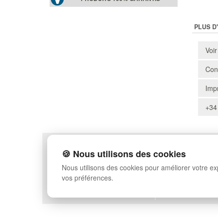
PLUS D
Voir
Cons
Impr
+34
POLITIQUE DE CONFIDENTIALITÉ
PLAN DU SITE
🍪 Nous utilisons des cookies
CONDITIONS D'UTILISATION
FAQ
Nous utilisons des cookies pour améliorer votre e
ÉCHANGES ET RETOURS
CONNEXION
vos préférences.
CONTACT
QUI SOMMES-NOUS