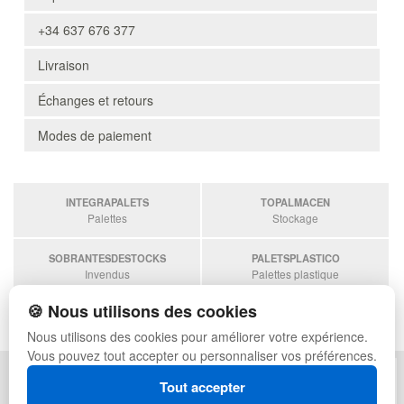
+34 637 676 377
Livraison
Échanges et retours
Modes de paiement
INTEGRAPALETS
TOPALMACEN
Palettes
Stockage
SOBRANTESDESTOCKS
PALETSPLASTICO
Invendus
Palettes plastique
🍪 Nous utilisons des cookies
ESTANTERIASKIT
Estanterias
Nous utilisons des cookies pour améliorer votre expérience.
Vous pouvez tout accepter ou personnaliser vos préférences.
POLITIQUE DE CONFIDENTIALITÉ
PLAN DU SITE
Tout accepter
CONDITIONS D'UTILISATION
FAQ