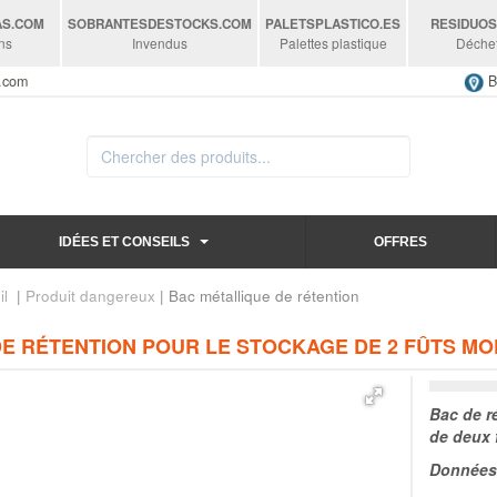
AS
.COM
SOBRANTESDESTOCKS
.COM
PALETSPLASTICO
.ES
RESIDUO
ns
Invendus
Palettes plastique
Déche
s.com
B
IDÉES ET CONSEILS
OFFRES
il
|
Produit dangereux
| Bac métallique de rétention
DE RÉTENTION POUR LE STOCKAGE DE 2 FÛTS MO
Bac de ré
de deux 
Données 