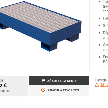
Tr
(pe
con
Fab
Gri
Dép
cha
Con
sto
Fin
RA
de:
Entrega 
AÑADIR A LA CESTA
2 €
M'ave
AÑADIR A FAVORITOS
omprise