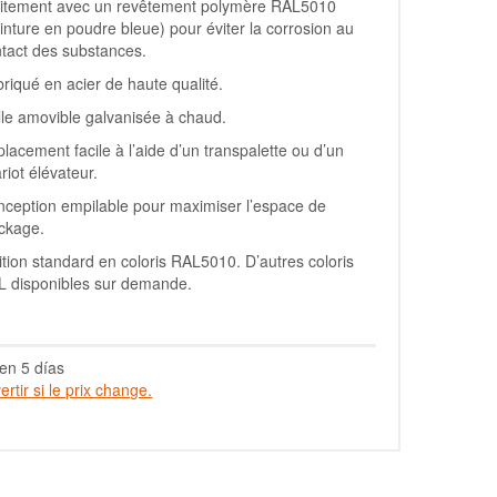
aitement avec un revêtement polymère RAL5010
inture en poudre bleue) pour éviter la corrosion au
tact des substances.
riqué en acier de haute qualité.
lle amovible galvanisée à chaud.
lacement facile à l’aide d’un transpalette ou d’un
riot élévateur.
ception empilable pour maximiser l’espace de
ckage.
ition standard en coloris RAL5010. D’autres coloris
L disponibles sur demande.
en 5 días
rtir si le prix change.