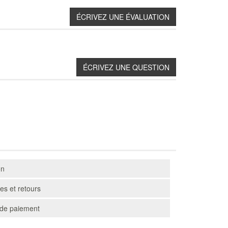
on
s et retours
de paiement