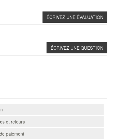
on
s et retours
de paiement