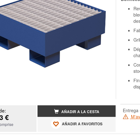
Re
ble
des
Fab
Gri
Dép
cha
Con
sto
Fin
dis
de:
Entrega 
AÑADIR A LA CESTA
3 €
M'ave
AÑADIR A FAVORITOS
omprise