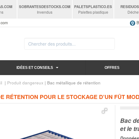
AS
.COM
SOBRANTESDESTOCKS
.COM
PALETSPLASTICO
.ES
RESIDUO
ns
Invendus
Palettes plastique
Déche
s.com
B
IDÉES ET CONSEILS
OFFRES
il
|
Produit dangereux
| Bac métallique de rétention
DE RÉTENTION POUR LE STOCKAGE D’UN FÛT MOD
Bac de
et le t
Données 