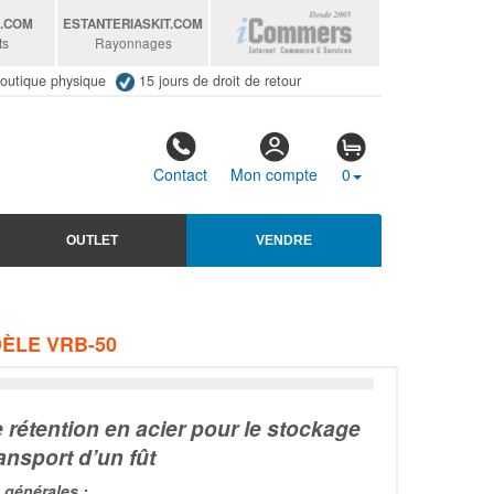
S
.COM
ESTANTERIASKIT
.COM
ts
Rayonnages
outique physique
15 jours de droit de retour
Contact
Mon compte
0
OUTLET
VENDRE
ÈLE VRB-50
 rétention en acier pour le stockage
ransport d’un fût
générales :