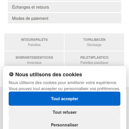
Échanges et retours
Modes de paiement
INTEGRAPALETS
TOPALMACEN
Palettes
Stockage
SOBRANTESDESTOCKS
PALETSPLASTICO
Invendus
Palettes plastique
🍪 Nous utilisons des cookies
ESTANTERIASKIT
Estanterias
Nous utilisons des cookies pour améliorer votre expérience.
Vous pouvez tout accepter ou personnaliser vos préférences.
POLITIQUE DE CONFIDENTIALITÉ
PLAN DU SITE
Tout accepter
CONDITIONS D'UTILISATION
FAQ
ÉCHANGES ET RETOURS
CONNEXION
Tout refuser
CONTACT
QUI SOMMES-NOUS
Personnaliser