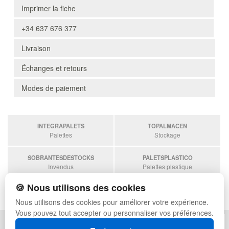
Imprimer la fiche
+34 637 676 377
Livraison
Échanges et retours
Modes de paiement
INTEGRAPALETS
TOPALMACEN
Palettes
Stockage
SOBRANTESDESTOCKS
PALETSPLASTICO
Invendus
Palettes plastique
🍪 Nous utilisons des cookies
ESTANTERIASKIT
Estanterias
Nous utilisons des cookies pour améliorer votre expérience.
Vous pouvez tout accepter ou personnaliser vos préférences.
POLITIQUE DE CONFIDENTIALITÉ
PLAN DU SITE