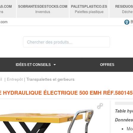
AS
.COM
SOBRANTESDESTOCKS
.COM
PALETSPLASTICO
.ES
RESIDUO
ns
Invendus
Palettes plastique
Déche
s.com
B
IDÉES ET CONSEILS
OFFRES
il
|
Entrepôt
| Transpalettes et gerbeurs
 HYDRAULIQUE ÉLECTRIQUE 500 EMH RÉF.580145
Table hy
Données 
Mo