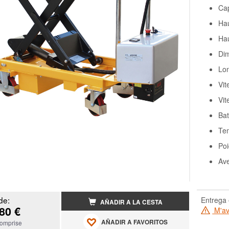
Cap
Ha
Ha
Dim
Lon
Vit
Vit
Bat
Tem
Poi
Av
de:
Entrega 
AÑADIR A LA CESTA
80 €
M'ave
AÑADIR A FAVORITOS
omprise