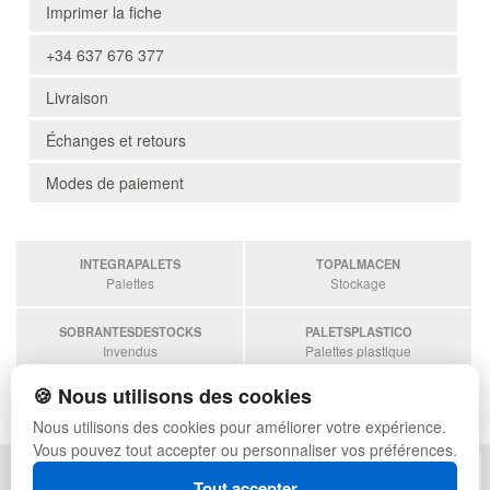
Imprimer la fiche
+34 637 676 377
Livraison
Échanges et retours
Modes de paiement
INTEGRAPALETS
TOPALMACEN
Palettes
Stockage
SOBRANTESDESTOCKS
PALETSPLASTICO
Invendus
Palettes plastique
🍪 Nous utilisons des cookies
ESTANTERIASKIT
Estanterias
Nous utilisons des cookies pour améliorer votre expérience.
Vous pouvez tout accepter ou personnaliser vos préférences.
POLITIQUE DE CONFIDENTIALITÉ
PLAN DU SITE
Tout accepter