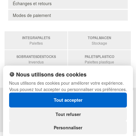
Échanges et retours
Modes de paiement
INTEGRAPALETS
TOPALMACEN
Palettes
Stockage
SOBRANTESDESTOCKS
PALETSPLASTICO
Invendus
Palettes plastique
🍪 Nous utilisons des cookies
ESTANTERIASKIT
Estanterias
Nous utilisons des cookies pour améliorer votre expérience.
Vous pouvez tout accepter ou personnaliser vos préférences.
POLITIQUE DE CONFIDENTIALITÉ
PLAN DU SITE
Tout accepter
CONDITIONS D'UTILISATION
FAQ
ÉCHANGES ET RETOURS
CONNEXION
Tout refuser
CONTACT
QUI SOMMES-NOUS
Personnaliser