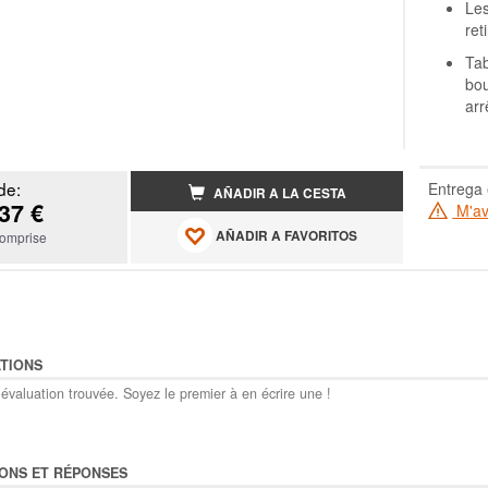
Les
ret
Ta
bou
arr
de:
Entrega 
AÑADIR A LA CESTA
37 €
M'ave
AÑADIR A FAVORITOS
omprise
TIONS
évaluation trouvée. Soyez le premier à en écrire une !
ONS ET RÉPONSES