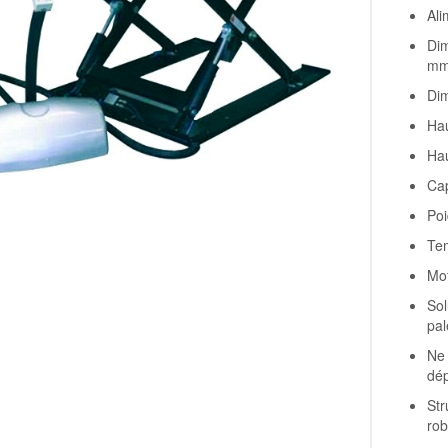
Ali
Dim
mm
Dim
Hau
Ha
Cap
Poi
Te
Mot
Sol
pal
Ne 
dép
Str
rob