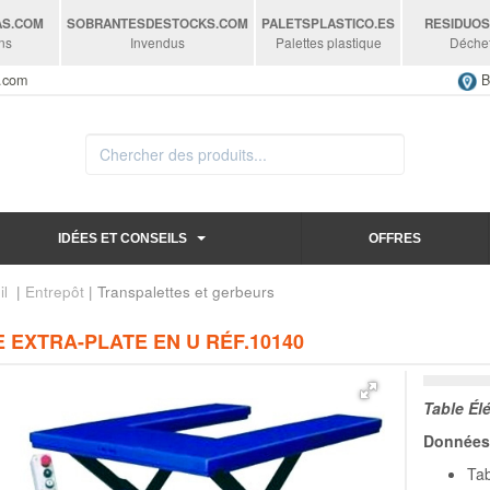
AS
.COM
SOBRANTESDESTOCKS
.COM
PALETSPLASTICO
.ES
RESIDUO
ns
Invendus
Palettes plastique
Déche
s.com
B
IDÉES ET CONSEILS
OFFRES
il
|
Entrepôt
| Transpalettes et gerbeurs
 EXTRA-PLATE EN U RÉF.10140
Table Élé
Données 
Tab