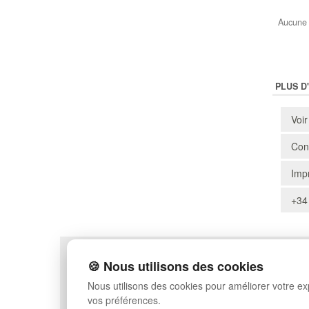
Aucune 
PLUS D
Voir
Cons
Impr
+34
POLITIQUE DE CONFIDENTIALITÉ
PLAN DU SITE
🍪 Nous utilisons des cookies
CONDITIONS D'UTILISATION
FAQ
Nous utilisons des cookies pour améliorer votre e
ÉCHANGES ET RETOURS
CONNEXION
vos préférences.
CONTACT