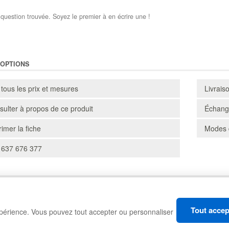
question trouvée. Soyez le premier à en écrire une !
'OPTIONS
 tous les prix et mesures
Livrais
ulter à propos de ce produit
Échange
imer la fiche
Modes 
 637 676 377
CARTONS
RAYONNAGES
Tout accep
xpérience. Vous pouvez tout accepter ou personnaliser
MANUTENTION
GESTION DES DÉCHETS