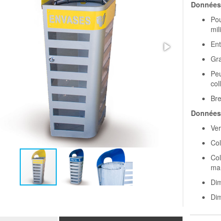
Données 
Pou
mil
Ent
Gra
Peu
col
Br
Données 
Ver
Col
Col
mar
Dim
Dim