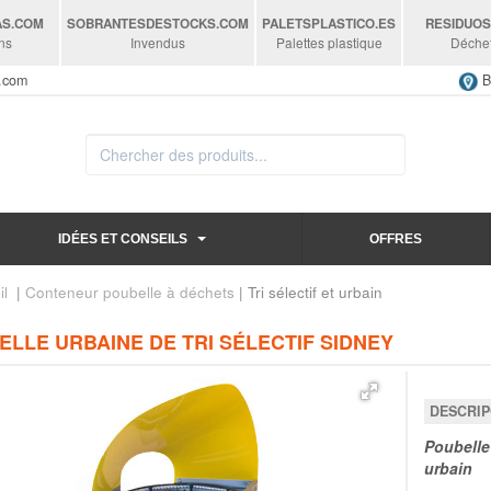
AS
.COM
SOBRANTESDESTOCKS
.COM
PALETSPLASTICO
.ES
RESIDUO
ns
Invendus
Palettes plastique
Déche
s.com
B
IDÉES ET CONSEILS
OFFRES
il
|
Conteneur poubelle à déchets
| Tri sélectif et urbain
LLE URBAINE DE TRI SÉLECTIF SIDNEY
DESCRIP
Poubelle 
urbain