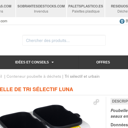
AS
.COM
SOBRANTESDESTOCKS
.COM
PALETSPLASTICO
.ES
RESIDUO
ns
Invendus
Palettes plastique
Déche
s.com
B
IDÉES ET CONSEILS
OFFRES
il
|
Conteneur poubelle à déchets
| Tri sélectif et urbain
LLE DE TRI SÉLECTIF LUNA
DESCRIP
Poubelle 
seaux en
Données 