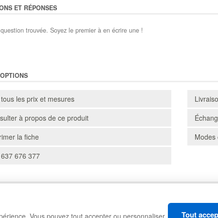
ONS ET RÉPONSES
question trouvée. Soyez le premier à en écrire une !
'OPTIONS
 tous les prix et mesures
Livrais
ulter à propos de ce produit
Échange
imer la fiche
Modes 
 637 676 377
CARTONS
RAYONNAGES
Tout accep
xpérience. Vous pouvez tout accepter ou personnaliser
MANUTENTION