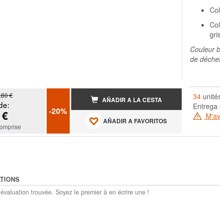
Col
Col
gri
Couleur b
de déchet
.80 €
34
unité
AÑADIR A LA CESTA
de:
Entrega 
-20%
 €
M'ave
AÑADIR A FAVORITOS
omprise
TIONS
évaluation trouvée. Soyez le premier à en écrire une !