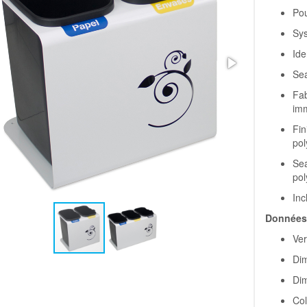
Pou
Sys
Ide
Sea
Fab
im
Fin
pol
Sea
pol
Inc
Données 
Ver
Dim
Dim
Col