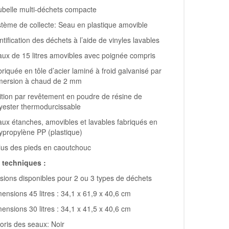
belle multi-déchets compacte
tème de collecte: Seau en plastique amovible
ntification des déchets à l’aide de vinyles lavables
ux de 15 litres amovibles avec poignée compris
riquée en tôle d’acier laminé à froid galvanisé par
mersion à chaud de 2 mm
ition par revêtement en poudre de résine de
yester thermodurcissable
ux étanches, amovibles et lavables fabriqués en
ypropylène PP (plastique)
lus des pieds en caoutchouc
techniques :
sions disponibles pour 2 ou 3 types de déchets
ensions 45 litres : 34,1 x 61,9 x 40,6 cm
ensions 30 litres : 34,1 x 41,5 x 40,6 cm
oris des seaux: Noir