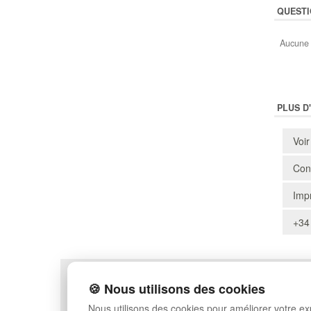
QUESTI
Aucune 
PLUS D
Voir
Cons
Impr
+34
POLITIQUE DE CONFIDENTIALITÉ
PLAN DU SITE
🍪 Nous utilisons des cookies
CONDITIONS D'UTILISATION
FAQ
Nous utilisons des cookies pour améliorer votre e
ÉCHANGES ET RETOURS
CONNEXION