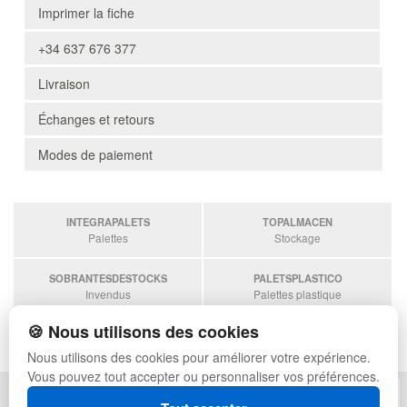
Imprimer la fiche
+34 637 676 377
Livraison
Échanges et retours
Modes de paiement
INTEGRAPALETS
TOPALMACEN
Palettes
Stockage
SOBRANTESDESTOCKS
PALETSPLASTICO
Invendus
Palettes plastique
🍪 Nous utilisons des cookies
ESTANTERIASKIT
Estanterias
Nous utilisons des cookies pour améliorer votre expérience.
Vous pouvez tout accepter ou personnaliser vos préférences.
POLITIQUE DE CONFIDENTIALITÉ
PLAN DU SITE