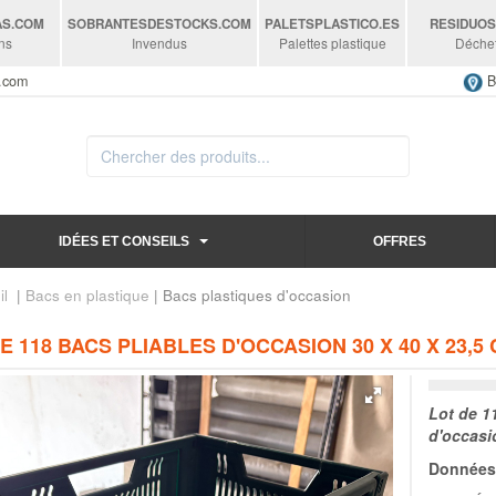
AS
.COM
SOBRANTESDESTOCKS
.COM
PALETSPLASTICO
.ES
RESIDUO
ns
Invendus
Palettes plastique
Déche
s.com
B
IDÉES ET CONSEILS
OFFRES
il
|
Bacs en plastique
| Bacs plastiques d'occasion
E 118 BACS PLIABLES D'OCCASION 30 X 40 X 23,5
Lot de 1
d'occasi
Données 