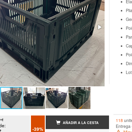
Éta
Pli
Ge
Po
Par
Cap
Poi
Dim
Lot
9 €
118
unit
AÑADIR A LA CESTA
de:
Entrega 
-39%
€
M'ave