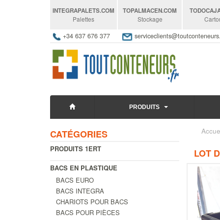
INTEGRAPALETS
.COM
TOPALMACEN
.COM
TODOCAJ
Palettes
Stockage
Carto
+34 637 676 377
serviceclients@toutconteneur
PRODUITS
Accue
CATÉGORIES
PRODUITS 1ERT
LOT D
BACS EN PLASTIQUE
BACS EURO
BACS INTEGRA
CHARIOTS POUR BACS
BACS POUR PIÈCES