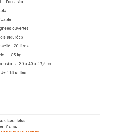
t : d'occasion
able
rbable
ignées ouvertes
ois ajourées
acité : 20 litres
ds : 1,25 kg
ensions : 30 x 40 x 23,5 cm
 de 118 unités
és disponibles
en 7 días
rtir si le prix change.