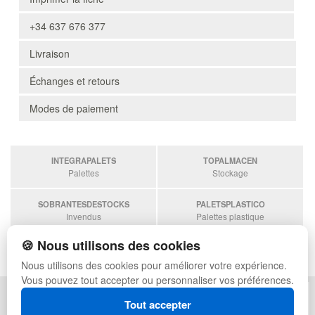
+34 637 676 377
Livraison
Échanges et retours
Modes de paiement
INTEGRAPALETS
TOPALMACEN
Palettes
Stockage
SOBRANTESDESTOCKS
PALETSPLASTICO
Invendus
Palettes plastique
🍪 Nous utilisons des cookies
ESTANTERIASKIT
Estanterias
Nous utilisons des cookies pour améliorer votre expérience.
Vous pouvez tout accepter ou personnaliser vos préférences.
POLITIQUE DE CONFIDENTIALITÉ
PLAN DU SITE
Tout accepter
CONDITIONS D'UTILISATION
FAQ