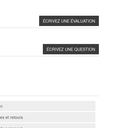
on
s et retours