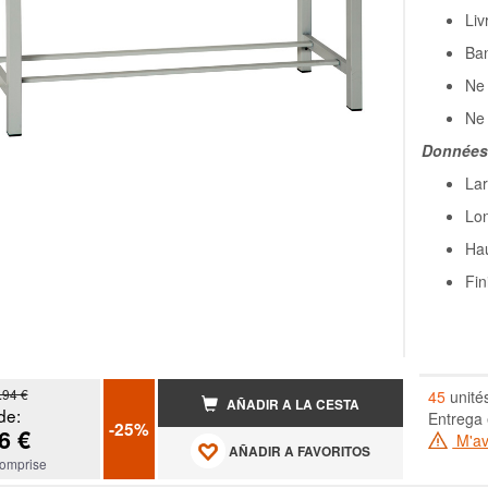
Liv
Ban
Ne 
Ne 
Données 
Lar
Lo
Hau
Fin
.94 €
45
unité
AÑADIR A LA CESTA
de:
Entrega 
-25%
6 €
M'ave
AÑADIR A FAVORITOS
omprise