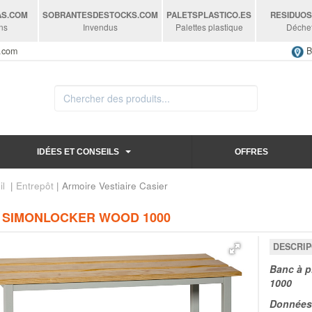
AS
.COM
SOBRANTESDESTOCKS
.COM
PALETSPLASTICO
.ES
RESIDUO
ns
Invendus
Palettes plastique
Déche
s.com
B
IDÉES ET CONSEILS
OFFRES
il
|
Entrepôt
| Armoire Vestiaire Casier
 SIMONLOCKER WOOD 1000
DESCRIP
Banc à 
1000
Données 