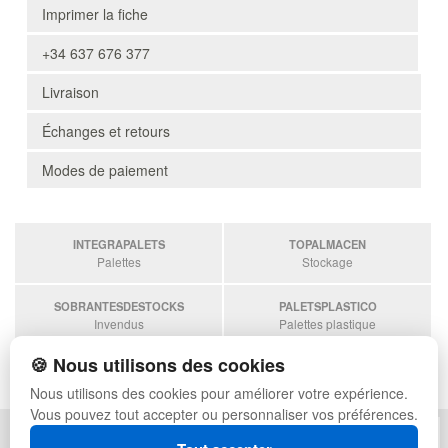
Imprimer la fiche
+34 637 676 377
Livraison
Échanges et retours
Modes de paiement
INTEGRAPALETS
TOPALMACEN
Palettes
Stockage
SOBRANTESDESTOCKS
PALETSPLASTICO
Invendus
Palettes plastique
🍪 Nous utilisons des cookies
ESTANTERIASKIT
Estanterias
Nous utilisons des cookies pour améliorer votre expérience.
Vous pouvez tout accepter ou personnaliser vos préférences.
POLITIQUE DE CONFIDENTIALITÉ
PLAN DU SITE