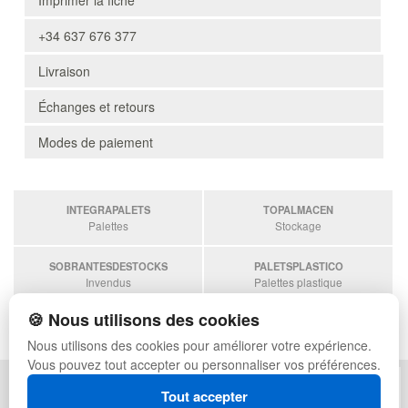
Imprimer la fiche
+34 637 676 377
Livraison
Échanges et retours
Modes de paiement
INTEGRAPALETS
TOPALMACEN
Palettes
Stockage
SOBRANTESDESTOCKS
PALETSPLASTICO
Invendus
Palettes plastique
🍪 Nous utilisons des cookies
ESTANTERIASKIT
Estanterias
Nous utilisons des cookies pour améliorer votre expérience.
Vous pouvez tout accepter ou personnaliser vos préférences.
POLITIQUE DE CONFIDENTIALITÉ
PLAN DU SITE
Tout accepter