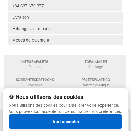
+34 637 676 377
Livraison
Échanges et retours
Modes de paiement
INTEGRAPALETS
TOPALMACEN
Palettes
Stockage
SOBRANTESDESTOCKS
PALETSPLASTICO
Invendus
Palettes plastique
🍪 Nous utilisons des cookies
ESTANTERIASKIT
Estanterias
Nous utilisons des cookies pour améliorer votre expérience.
Vous pouvez tout accepter ou personnaliser vos préférences.
POLITIQUE DE CONFIDENTIALITÉ
PLAN DU SITE
Tout accepter
CONDITIONS D'UTILISATION
FAQ