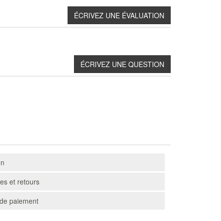
on
s et retours
de paiement