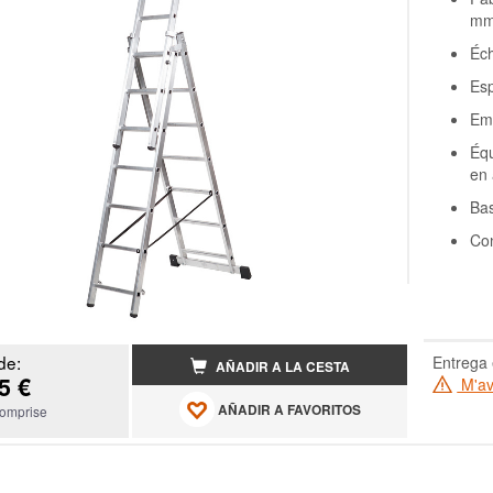
m
Éch
Es
Emb
Équ
en
Bas
Con
de:
Entrega 
AÑADIR A LA CESTA
5 €
M'ave
AÑADIR A FAVORITOS
omprise