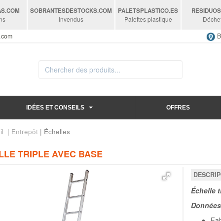
AS
.COM
SOBRANTESDESTOCKS
.COM
PALETSPLASTICO
.ES
RESIDUO
ns
Invendus
Palettes plastique
Déche
s.com
B
IDÉES ET CONSEILS
OFFRES
il
|
Entrepôt
| Échelles
LLE TRIPLE AVEC BASE
DESCRIP
Échelle 
Données 
Fa