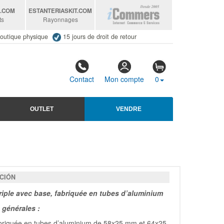
S
.COM
ESTANTERIASKIT
.COM
ts
Rayonnages
outique physique
15 jours de droit de retour
Contact
Mon compte
0
OUTLET
VENDRE
CIÓN
triple avec base, fabriquée en tubes d’aluminium
générales :
briquée en tubes d’aluminium de 58x25 mm et 64x25