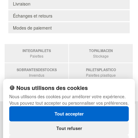
Livraison
Échanges et retours
Modes de paiement
INTEGRAPALETS
TOPALMACEN
Palettes
Stockage
SOBRANTESDESTOCKS
PALETSPLASTICO
Invendus
Palettes plastique
🍪 Nous utilisons des cookies
ESTANTERIASKIT
Estanterias
Nous utilisons des cookies pour améliorer votre expérience.
Vous pouvez tout accepter ou personnaliser vos préférences.
POLITIQUE DE CONFIDENTIALITÉ
PLAN DU SITE
Tout accepter
CONDITIONS D'UTILISATION
FAQ
ÉCHANGES ET RETOURS
CONNEXION
Tout refuser
CONTACT
QUI SOMMES-NOUS